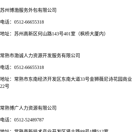
苏州博渤服务外包有限公司
电话：
0512-66655318
地址：苏州高新区何山路143号401室（枫桥大厦内）
常熟市渤诚人力资源开发服务有限公司
电话：
0512-66655318
地址：常熟市东南经济开发区东南大道33号金狮薇尼诗花园商业
22号
常熟博广人力资源有限公司
电话：0512-52489787
地址：常熟高新技术产业开发区贤士路88号1幢512室