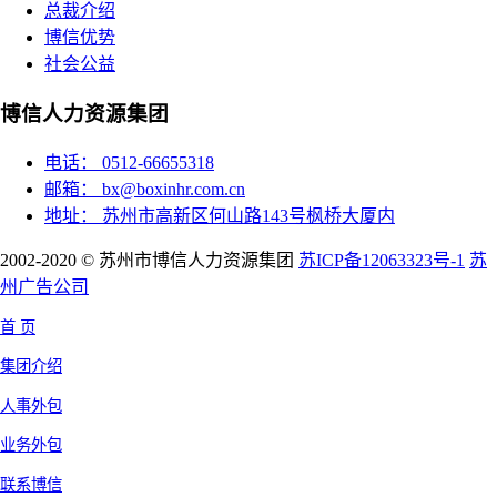
总裁介绍
博信优势
社会公益
博信人力资源集团
电话： 0512-66655318
邮箱： bx@boxinhr.com.cn
地址： 苏州市高新区何山路143号枫桥大厦内
2002-2020 © 苏州市博信人力资源集团
苏ICP备12063323号-1
苏
州广告公司
首 页
集团介绍
人事外包
业务外包
联系博信