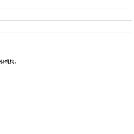
服务机构。