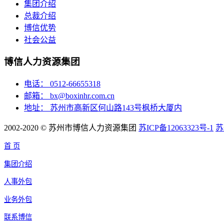
集团介绍
总裁介绍
博信优势
社会公益
博信人力资源集团
电话： 0512-66655318
邮箱： bx@boxinhr.com.cn
地址： 苏州市高新区何山路143号枫桥大厦内
2002-2020 © 苏州市博信人力资源集团
苏ICP备12063323号-1
苏
首 页
集团介绍
人事外包
业务外包
联系博信