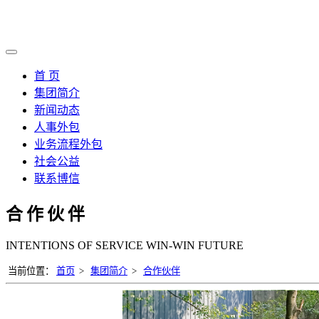
首 页
集团简介
新闻动态
人事外包
业务流程外包
社会公益
联系博信
合作伙伴
INTENTIONS OF SERVICE WIN-WIN FUTURE
当前位置：
首页
>
集团简介
>
合作伙伴